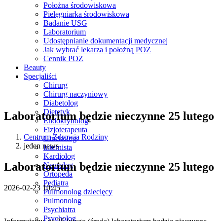
Położna środowiskowa
Pielęgniarka środowiskowa
Badanie USG
Laboratorium
Udostępnianie dokumentacji medycznej
Jak wybrać lekarza i położną POZ
Cennik POZ
Beauty
Specjaliści
Chirurg
Chirurg naczyniowy
Diabetolog
Dietetyk
Laboratorium będzie nieczynne 25 lutego
Endokrynolog
Fizjoterapeuta
Centrum Zdrowia Rodziny
Ginekolog
jeden news
Internista
Kardiolog
Laboratorium będzie nieczynne 25 lutego
Neurolog
Ortopeda
Pediatra
2026-02-23 10:45
Pulmonolog dziecięcy
Pulmonolog
Psychiatra
Psycholog