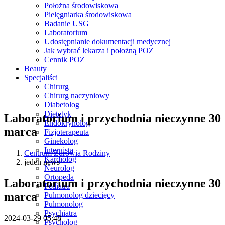
Położna środowiskowa
Pielęgniarka środowiskowa
Badanie USG
Laboratorium
Udostępnianie dokumentacji medycznej
Jak wybrać lekarza i położną POZ
Cennik POZ
Beauty
Specjaliści
Chirurg
Chirurg naczyniowy
Diabetolog
Dietetyk
Laboratorium i przychodnia nieczynne 30
Endokrynolog
marca
Fizjoterapeuta
Ginekolog
Internista
Centrum Zdrowia Rodziny
Kardiolog
jeden news
Neurolog
Ortopeda
Laboratorium i przychodnia nieczynne 30
Pediatra
marca
Pulmonolog dziecięcy
Pulmonolog
Psychiatra
2024-03-29 05:48
Psycholog