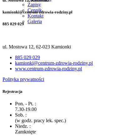
ul. Mostowa 12, Kamionki
Zapisy
Cennik
kamionki@centrum-zdrowia-rodziny.pl
Kontakt
Galeria
885 029 029
ul. Mostowa 12, 62-023 Kamionki
885 029 029
kamionki@centrum-zdrowia-rodziny.pl
www.centrum-zdrowia-rodziny.pl
Polityka prywatności
Rejestracja
Pon. - Pt. :
7.30-19.00
Sob. :
(w godz. pracy lek. spec.)
Niedz. :
Zamknięte