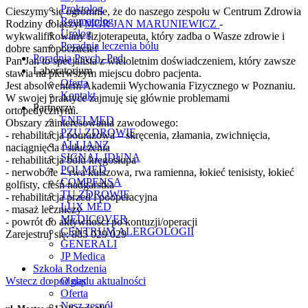
Proktolog
Cieszymy się ogromnie, że do naszego zespołu w Centrum Zdrowia
Reumatolog
Rodziny dołączył
MGR JAN MARUNIEWICZ
-
Urolog
wykwalifikowany fizjoterapeuta, który zadba o Wasze zdrowie i
Poradnia leczenia bólu
dobre samopoczucie!
Poradnia Psych.-Ped.
Pan Jan to specjalista z wieloletnim doświadczeniem, który zawsze
Laboratorium
stawia na pierwszym miejscu dobro pacjenta.
Oferta
Jest absolwentem Akademii Wychowania Fizycznego w Poznaniu.
Kontakt
W swojej praktyce zajmuję się głównie problemami
Partnerzy
ortopedycznymi.
ENELMED
Obszary zainteresowania zawodowego:
PZU ZDROWIE
- rehabilitacja pourazowa – skręcenia, złamania, zwichnięcia,
ALLIANZ
naciągnięcia i stłuczenia
SIGNAL IDUNA
- rehabilitacja bólu kręgosłupa
POLMED
- nerwobóle – rwa kulszowa, rwa ramienna, łokieć tenisisty, łokieć
COMPENSA
golfisty, cieśń nadgarstka
TU ZDROWIE
- rehabilitacja przed i pooperacyjna
LUX MED
- masaż leczniczy
MEDICOVER
- powrót do aktywności po kontuzji/operacji
CENTRUM ALERGOLOGII
Zarejestruj się: 885 029 029
GENERALI
JP Medica
Szkoła Rodzenia
O nas
Wstecz do podglądu aktualności
Oferta
Nasz zespół