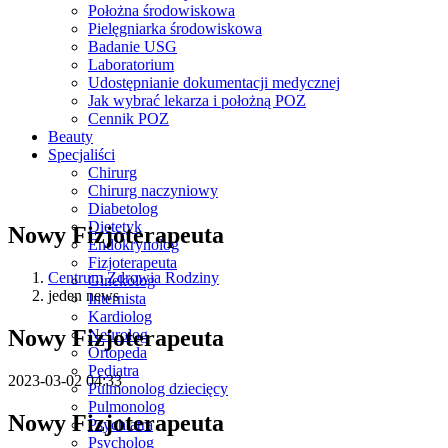
Położna środowiskowa
Pielęgniarka środowiskowa
Badanie USG
Laboratorium
Udostępnianie dokumentacji medycznej
Jak wybrać lekarza i położną POZ
Cennik POZ
Beauty
Specjaliści
Chirurg
Chirurg naczyniowy
Diabetolog
Dietetyk
Nowy Fizjoterapeuta
Endokrynolog
Fizjoterapeuta
Centrum Zdrowia Rodziny
Ginekolog
jeden news
Internista
Kardiolog
Nowy Fizjoterapeuta
Neurolog
Ortopeda
Pediatra
2023-03-02 04:33
Pulmonolog dziecięcy
Pulmonolog
Nowy Fizjoterapeuta
Psychiatra
Psycholog