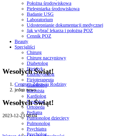
Położna środowiskowa
Pielęgniarka środowiskowa
Badanie USG
Laboratorium
Udostępnianie dokumentacji medycznej
Jak wybrać lekarza i położną POZ
Cennik POZ
Beauty
Specjaliści
Chirurg
Chirurg naczyniowy
Diabetolog
Dietetyk
Wesołych Świąt!
Endokrynolog
Fizjoterapeuta
Centrum Zdrowia Rodziny
Ginekolog
jeden news
Internista
Kardiolog
Wesołych Świąt!
Neurolog
Ortopeda
Pediatra
2023-12-23 08:04
Pulmonolog dziecięcy
Pulmonolog
Psychiatra
Psycholog