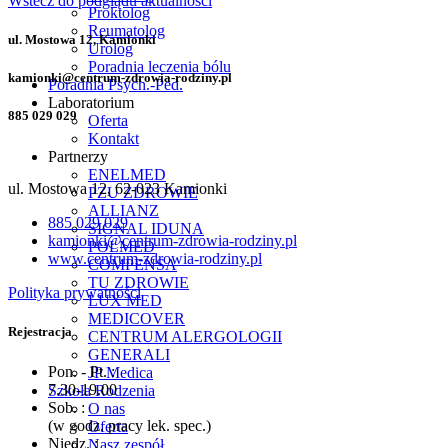
Wstecz do podglądu aktualności
Proktolog
Reumatolog
ul. Mostowa 12, Kamionki
Urolog
Poradnia leczenia bólu
kamionki@centrum-zdrowia-rodziny.pl
Poradnia Psych.-Ped.
Laboratorium
885 029 029
Oferta
Kontakt
Partnerzy
ENELMED
ul. Mostowa 12, 62-023 Kamionki
PZU ZDROWIE
ALLIANZ
885 029 029
SIGNAL IDUNA
kamionki@centrum-zdrowia-rodziny.pl
POLMED
www.centrum-zdrowia-rodziny.pl
COMPENSA
TU ZDROWIE
Polityka prywatności
LUX MED
MEDICOVER
Rejestracja
CENTRUM ALERGOLOGII
GENERALI
Pon. - Pt. :
JP Medica
7.30-19.00
Szkoła Rodzenia
Sob. :
O nas
(w godz. pracy lek. spec.)
Oferta
Niedz. :
Nasz zespół