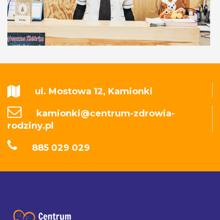
ul. Mostowa 12, Kamionki
kamionki@centrum-zdrowia-
rodziny.pl
885 029 029