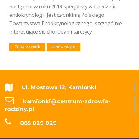
następnie w roku 2019 specjalisty w dziedzinie
endokrynologii. Jest członkinią Polskiego
Towarzystwa Endokrynologicznego, szczególnie
interesujące się chorobami tarczycy.
Zobacz cennik
Umów wizytę
ul. Mostowa 12, Kamionki
kamionki@centrum-zdrowia-
rodziny.pl
885 029 029