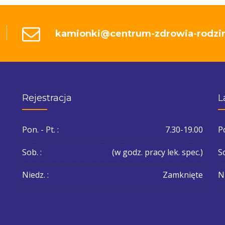
kamionki@centrum-zdrowia-rodzin
Rejestracja
L
Pon. - Pt. :
7.30-19.00
Po
Sob. :
(w godz. pracy lek. spec.)
So
Niedz. :
Zamknięte
Ni