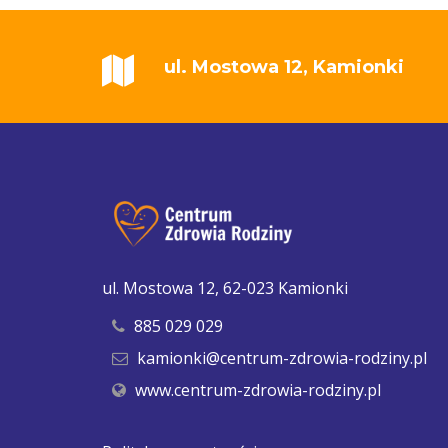
ul. Mostowa 12, Kamionki
ul. Mostowa 12, 62-023 Kamionki
885 029 029
kamionki@centrum-zdrowia-rodziny.pl
www.centrum-zdrowia-rodziny.pl