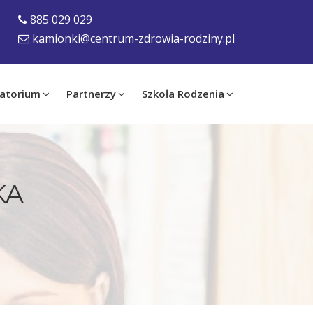
885 029 029
kamionki@centrum-zdrowia-rodziny.pl
atorium
Partnerzy
Szkoła Rodzenia
KA