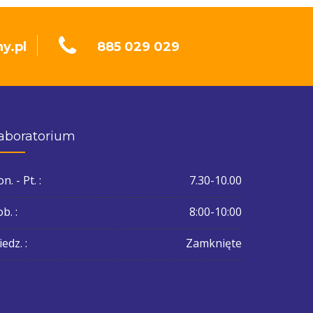
y.pl
885 029 029
aboratorium
n. - Pt. :
7.30-10.00
b. :
8:00-10:00
edz. :
Zamknięte