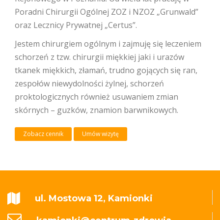
Poradni Chirurgii Ogólnej ZOZ i NZOZ „Grunwald”
oraz Lecznicy Prywatnej „Certus”.
Jestem chirurgiem ogólnym i zajmuję się leczeniem
schorzeń z tzw. chirurgii miękkiej jaki i urazów
tkanek miękkich, złamań, trudno gojących się ran,
zespołów niewydolności żylnej, schorzeń
proktologicznych również usuwaniem zmian
skórnych – guzków, znamion barwnikowych.
Zobacz cennik
Umów wizytę
ul. Mostowa 12, Kamionki